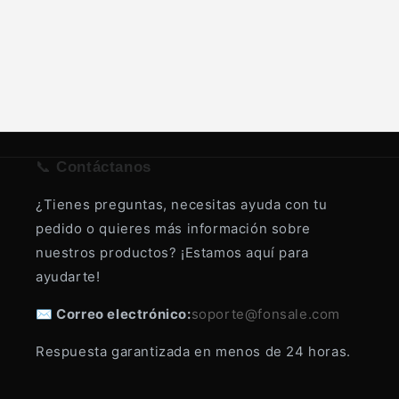
n
:
📞
Contáctanos
¿Tienes preguntas, necesitas ayuda con tu
pedido o quieres más información sobre
nuestros productos? ¡Estamos aquí para
ayudarte!
✉️ Correo electrónico:
soporte@fonsale.com
Respuesta garantizada en menos de 24 horas.