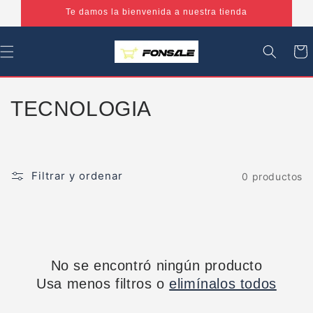
Ir
Te damos la bienvenida a nuestra tienda
directamente
al contenido
Carrit
C
TECNOLOGIA
o
l
Filtrar y ordenar
0 productos
e
c
c
No se encontró ningún producto
i
Usa menos filtros o
elimínalos todos
ó