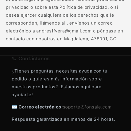
privacidad o sobre esta Política de privacidad, o si
desea ejercer cualquiera de los derechos que le
corresponden, llámenos al , envíenos un correo
electrónico a andresffvera@gmail.com o póngase en
contacto con nosotros en Magdalena, 478001, CO
📞
Contáctanos
¿Tienes preguntas, necesitas ayuda con tu
pedido o quieres más información sobre
nuestros productos? ¡Estamos aquí para
ayudarte!
✉️ Correo electrónico:
soporte@fonsale.com
Respuesta garantizada en menos de 24 horas.